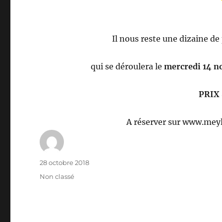
Il nous reste une dizaine de
qui se déroulera le
mercredi 14 n
PRIX 8
A réserver sur www.meyl
Auteur
Publié
28 octobre 2018
le
Catégories
Non classé