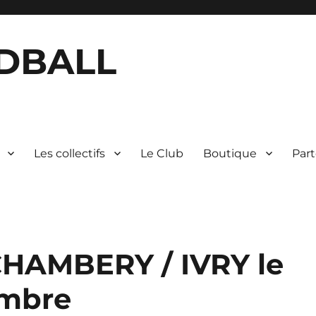
DBALL
Les collectifs
Le Club
Boutique
Part
HAMBERY / IVRY le
embre