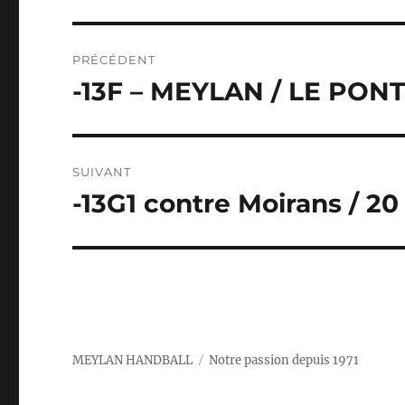
Navigation
PRÉCÉDENT
de
-13F – MEYLAN / LE PON
Publication
précédente :
l’article
SUIVANT
-13G1 contre Moirans / 2
Publication
suivante :
MEYLAN HANDBALL
Notre passion depuis 1971