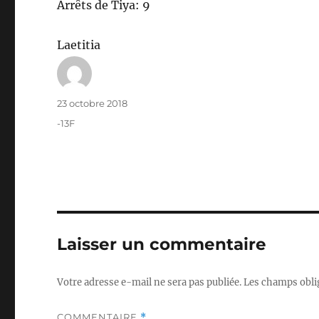
Arrêts de Tiya: 9
Laetitia
Auteur
Publié
23 octobre 2018
le
Catégories
-13F
Laisser un commentaire
Votre adresse e-mail ne sera pas publiée.
Les champs obli
COMMENTAIRE
*