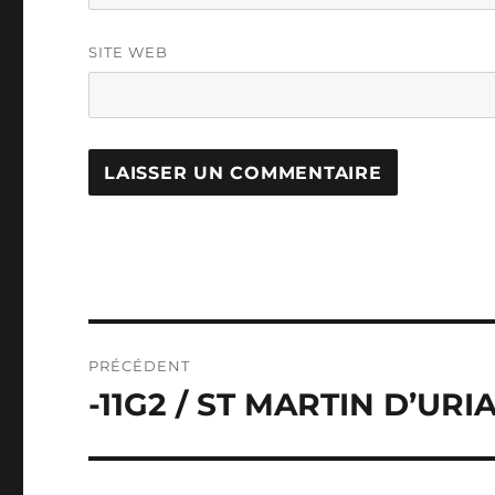
SITE WEB
Navigation
PRÉCÉDENT
de
-11G2 / ST MARTIN D’UR
Publication
précédente :
l’article