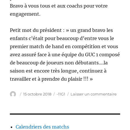
Bravo à vous tous et aux coachs pour votre
engagement.
Petit mot du président : » un grand bravo les
enfants c’était pour beaucoup d’entre vous le
premier match de hand en compétition et vous
avez assuré face à une équipe du GUC 1 composé
de beaucoup de joueurs non débutants….la
saison est encore très longue, continuez à
travailler et à prendre du plaisir !!! »
Auteur
Publié
Catégories
sur
15 octobre 2018
-11G1
Laisser un commentaire
le
-11G2
MEYL
/
GUC1
Calendriers des matchs