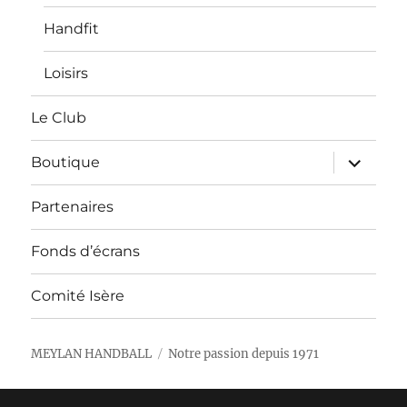
Handfit
Loisirs
Le Club
ouvrir
Boutique
le
sous-
menu
Partenaires
Fonds d’écrans
Comité Isère
MEYLAN HANDBALL
Notre passion depuis 1971