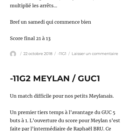
multiplié les arrêts…
Bref un samedi qui commence bien
Score final 21 à 13
Auteur
Publié
Catégories
sur
22 octobre 2018
-11G1
Laisser un commentaire
le
-11G2
/
ST
-11G2 MEYLAN / GUC1
MARTI
D’URI
/
Un match difficile pour nos petits Meylanais.
MEYL
Un premier tiers temps à l’avantage du GUC 5
buts à 1. L’ouverture du score pour Meylan s’est
faite par l’intermédiaire de Raphaël BRU. Ce