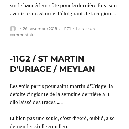
sur le banc à leur côté pour la dernière fois, son
avenir professionnel l’éloignant de la région….
Auteur
Publié
Catégories
26 novembre 2018
-11G1
Laisser un
le
sur
commentaire
MEYLAN
-11G2
/
-11G2 / ST MARTIN
VIZILLE
D’URIAGE / MEYLAN
Les voila partis pour saint martin d’Uriage, la
défaite cinglante de la semaine dernière a-t-
elle laissé des traces …..
Et bien pas une seule, c’est digéré, oublié, à se
demander si elle a eu lieu.