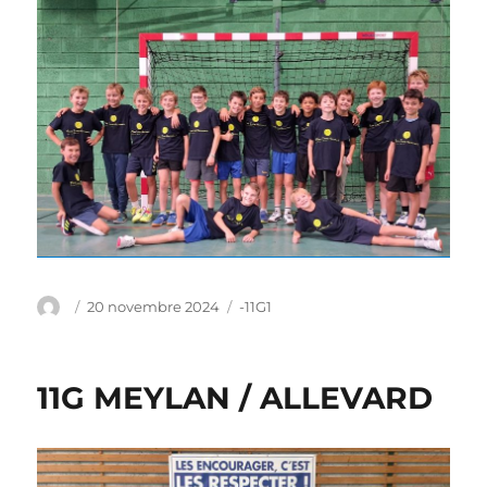
Auteur
Publié
Catégories
20 novembre 2024
-11G1
le
11G MEYLAN / ALLEVARD