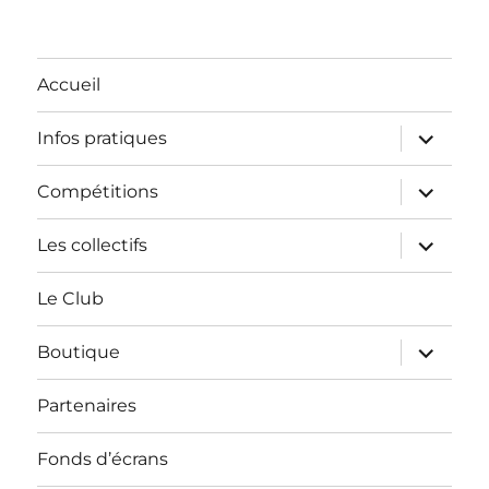
Accueil
ouvrir
Infos pratiques
le
sous-
menu
ouvrir
Compétitions
le
sous-
menu
ouvrir
Les collectifs
le
sous-
menu
Le Club
ouvrir
Boutique
le
sous-
menu
Partenaires
Fonds d’écrans