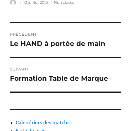
Auteur
Publié
Catégories
12 juillet 2023
Non classé
le
Navigation
PRÉCÉDENT
de
Le HAND à portée de main
Publication
précédente :
l’article
SUIVANT
Formation Table de Marque
Publication
suivante :
Calendriers des matchs
Note de frais