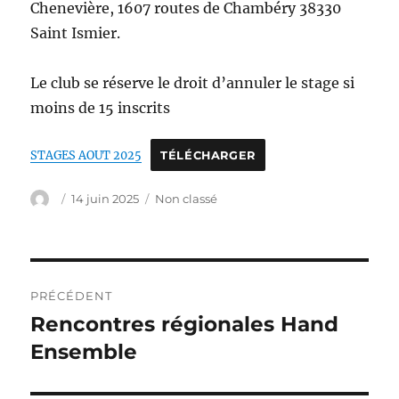
Chenevière, 1607 routes de Chambéry 38330
Saint Ismier.
Le club se réserve le droit d’annuler le stage si
moins de 15 inscrits
STAGES AOUT 2025
TÉLÉCHARGER
Auteur
Publié
Catégories
14 juin 2025
Non classé
le
Navigation
PRÉCÉDENT
de
Rencontres régionales Hand
Publication
précédente :
Ensemble
l’article