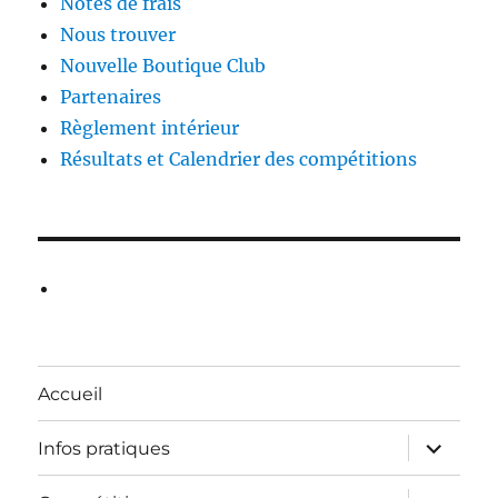
Notes de frais
Nous trouver
Nouvelle Boutique Club
Partenaires
Règlement intérieur
Résultats et Calendrier des compétitions
Accueil
ouvrir
Infos pratiques
le
sous-
menu
ouvrir