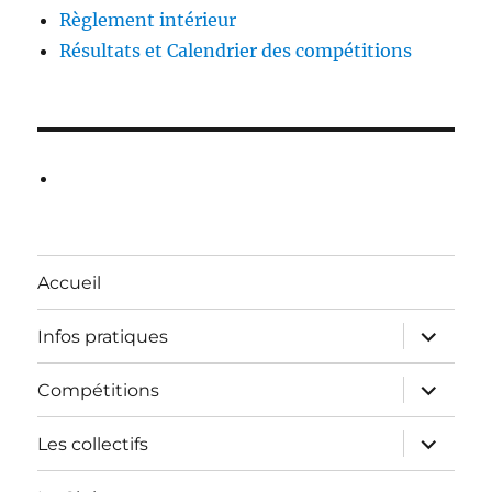
Règlement intérieur
Résultats et Calendrier des compétitions
Accueil
ouvrir
Infos pratiques
le
sous-
menu
ouvrir
Compétitions
le
sous-
menu
ouvrir
Les collectifs
le
sous-
menu