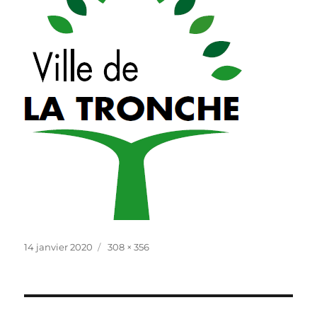
Publié
Taille
14 janvier 2020
308 × 356
le
réelle