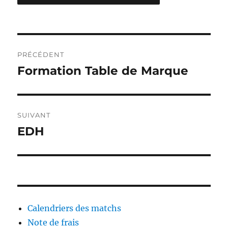
Navigation
PRÉCÉDENT
de
Formation Table de Marque
Publication
précédente :
l’article
SUIVANT
EDH
Publication
suivante :
Calendriers des matchs
Note de frais