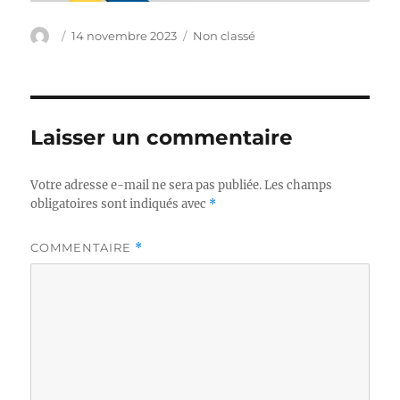
Auteur
Publié
Catégories
14 novembre 2023
Non classé
le
Laisser un commentaire
Votre adresse e-mail ne sera pas publiée.
Les champs
obligatoires sont indiqués avec
*
COMMENTAIRE
*