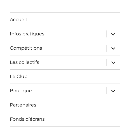
Accueil
ouvrir
Infos pratiques
le
sous-
menu
ouvrir
Compétitions
le
sous-
menu
ouvrir
Les collectifs
le
sous-
menu
Le Club
ouvrir
Boutique
le
sous-
menu
Partenaires
Fonds d’écrans