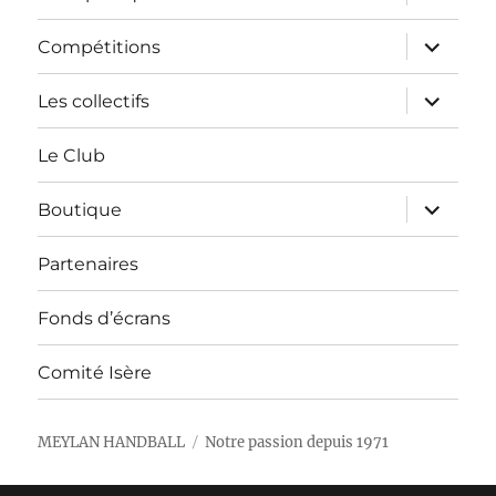
le
sous-
menu
ouvrir
Compétitions
le
sous-
menu
ouvrir
Les collectifs
le
sous-
menu
Le Club
ouvrir
Boutique
le
sous-
menu
Partenaires
Fonds d’écrans
Comité Isère
MEYLAN HANDBALL
Notre passion depuis 1971