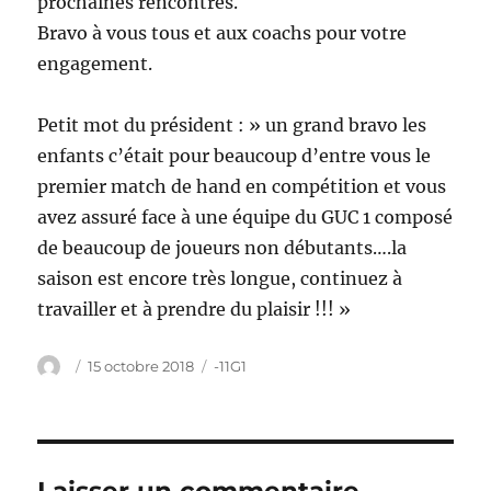
prochaines rencontres.
Bravo à vous tous et aux coachs pour votre
engagement.
Petit mot du président : » un grand bravo les
enfants c’était pour beaucoup d’entre vous le
premier match de hand en compétition et vous
avez assuré face à une équipe du GUC 1 composé
de beaucoup de joueurs non débutants….la
saison est encore très longue, continuez à
travailler et à prendre du plaisir !!! »
Auteur
Publié
Catégories
15 octobre 2018
-11G1
le