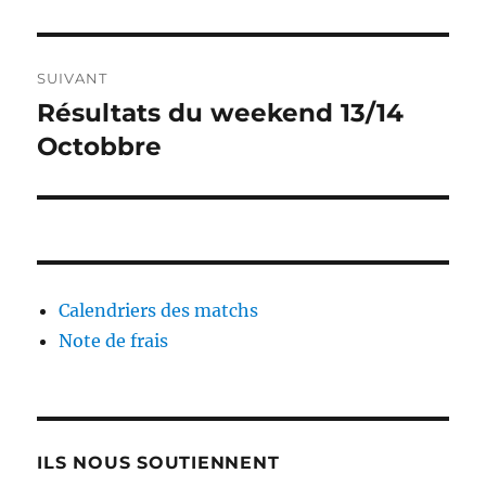
précédente :
l’article
SUIVANT
Résultats du weekend 13/14
Publication
suivante :
Octobbre
Calendriers des matchs
Note de frais
ILS NOUS SOUTIENNENT