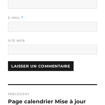
E-MAIL
*
SITE WEB
Navigation
PRÉCÉDENT
de
Page calendrier Mise à jour
Publication