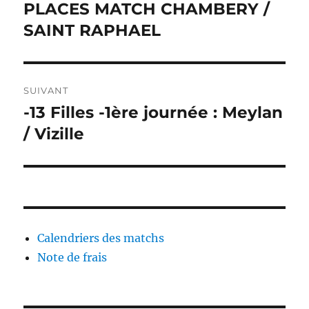
de
PLACES MATCH CHAMBERY /
Publication
précédente :
SAINT RAPHAEL
l’article
SUIVANT
-13 Filles -1ère journée : Meylan
Publication
suivante :
/ Vizille
Calendriers des matchs
Note de frais