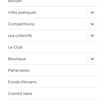
Accueil
ouvrir
Infos pratiques
le
sous-
menu
ouvrir
Compétitions
le
sous-
menu
ouvrir
Les collectifs
le
sous-
menu
Le Club
ouvrir
Boutique
le
sous-
menu
Partenaires
Fonds d’écrans
Comité Isère