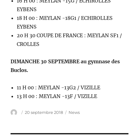
16 H 00 : MEYLAN -15G / ECHIROLLES
EYBENS
18 H 00 : MEYLAN -18G1 / ECHIROLLES
EYBENS
20 H 30 COUPE DE FRANCE : MEYLAN SF1 /
CROLLES
DIMANCHE 30 SEPTEMBRE au gymnase des
Buclos.
11 H 00 : MEYLAN -13G2 / VIZILLE
13 H 00 : MEYLAN -13F / VIZILLE
Auteur
Publié
Catégories
20 septembre 2018
News
le