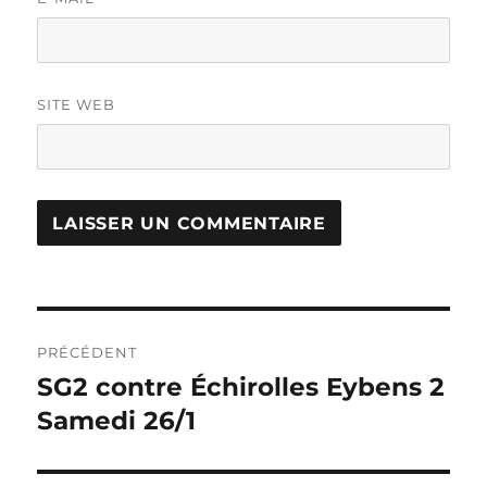
SITE WEB
Navigation
PRÉCÉDENT
de
SG2 contre Échirolles Eybens 2
Publication
précédente :
Samedi 26/1
l’article