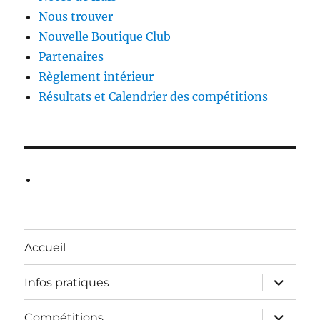
Nous trouver
Nouvelle Boutique Club
Partenaires
Règlement intérieur
Résultats et Calendrier des compétitions
Accueil
ouvrir
Infos pratiques
le
sous-
menu
ouvrir
Compétitions